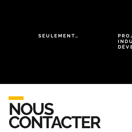
SEULEMENT…
PRO
IND
DÉV
NOUS
CONTACTER