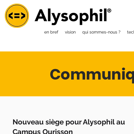
en bref
vision
qui sommes-nous ?
tec
Communiqu
Nouveau siège pour Alysophil au
Campus Ourisson