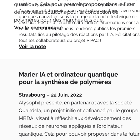
quantique. Cela pour pouvoir proposer dans le futur
notre engagement de rendre compte régulièrement de
l'avancement du projet, nous souhaitons partager avec vou
de nouvelles solutions pour la conception de
quelques nouvelles sous la forme de la note technique ci-
polymères pour des marchés tels que ...
dessous. Restez à l'écoute car d'autres informations sont à
Voir le communiqué
venir : courant février, nous rendrons publics les premiers
résultats liés au pilotage des réactions par l'IA. Félicitations
tous les collaborateurs du projet PIPAC !
Voir la note
Marier IA et ordinateur quantique
pour la synthèse de polymères
Strasbourg – 22 Juin, 2022
Alysophil présente, en partenariat avec la société
Quandela, un projet initié et cofinancé par le groupe
MBDA, visant à réfléchir aux développement des
réseaux de neurones appliqués à l’ordinateur
quantique. Cela pour pouvoir proposer dans le futur