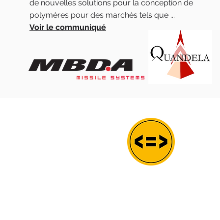
de nouvelles solutions pour la conception de
polymères pour des marchés tels que ...
Voir le communiqué
Mentions légales
Politique en matière de cookies
Politique de confidentialité
Su